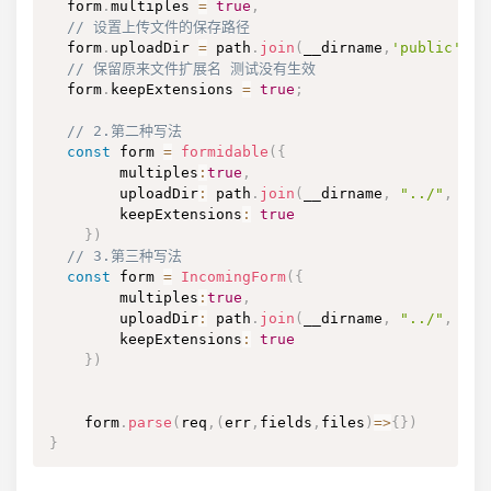
  form
.
multiples
=
true
,
// 设置上传文件的保存路径
  form
.
uploadDir
=
 path
.
join
(
__dirname
,
'public'
,
'u
// 保留原来文件扩展名 测试没有生效
  form
.
keepExtensions
=
true
;
// 2.第二种写法
const
 form 
=
formidable
(
{
        multiples
:
true
,
        uploadDir
:
 path
.
join
(
__dirname
,
"../"
,
"..
        keepExtensions
:
true
}
)
// 3.第三种写法
const
 form 
=
IncomingForm
(
{
        multiples
:
true
,
        uploadDir
:
 path
.
join
(
__dirname
,
"../"
,
"..
        keepExtensions
:
true
}
)
    form
.
parse
(
req
,
(
err
,
fields
,
files
)
=>
{
}
)
}