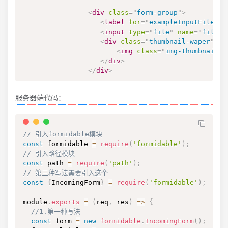
<
div
class
=
"
form-group
"
>
<
label
for
=
"
exampleInputFile
"
>
<
input
type
=
"
file
"
name
=
"
file
"
<
div
class
=
"
thumbnail-waper
"
>
<
img
class
=
"
img-thumbnail
"
</
div
>
</
div
>
服务器端代码：
// 引入formidable模块
const
 formidable 
=
require
(
'formidable'
)
;
// 引入路径模块
const
 path 
=
require
(
'path'
)
;
// 第三种写法需要引入这个
const
{
IncomingForm
}
=
require
(
'formidable'
)
;
module
.
exports
=
(
req
,
 res
)
=>
{
//1.第一种写法
const
 form 
=
new
formidable
.
IncomingForm
(
)
;