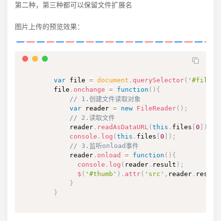
第二种，第三种都可以保留文件扩展名
图片上传的预览效果：
var
 file 
=
document
.
querySelector
(
'#file'
)
        file
.
onchange
=
function
(
)
{
// 1.创建文件读取对象
var
 reader 
=
new
FileReader
(
)
;
// 2.读取文件
            reader
.
readAsDataURL
(
this
.
files
[
0
]
)
console
.
log
(
this
.
files
[
0
]
)
;
// 3.监听onload事件
            reader
.
onload
=
function
(
)
{
console
.
log
(
reader
.
result
)
;
$
(
'#thumb'
)
.
attr
(
'src'
,
reader
.
result
}
}