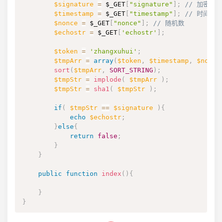
$signature
=
$_GET
[
"signature"
]
;
// 加密签
$timestamp
=
$_GET
[
"timestamp"
]
;
// 时间戳
$nonce
=
$_GET
[
"nonce"
]
;
// 随机数
$echostr
=
$_GET
[
'echostr'
]
;
$token
=
'zhangxuhui'
;
$tmpArr
=
array
(
$token
,
$timestamp
,
$nonce
sort
(
$tmpArr
,
SORT_STRING
)
;
$tmpStr
=
implode
(
$tmpArr
)
;
$tmpStr
=
sha1
(
$tmpStr
)
;
if
(
$tmpStr
==
$signature
)
{
echo
$echostr
;
}
else
{
return
false
;
}
}
public
function
index
(
)
{
}
}