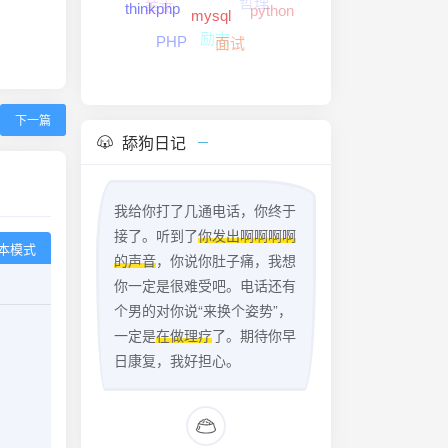
python
thinkphp
励志
mysql
PHP
面试
下一篇
舔狗日记
我给你打了几通电话，你终于
接了。听到了
你发出啊啊啊啊
本模式
的声音
，你说你肚子痛，我想
你一定是很难受吧。电话还有
个男的对你说“来换个姿势”，
一定是
在做理疗
了。期待你早
日康复，我好担心。