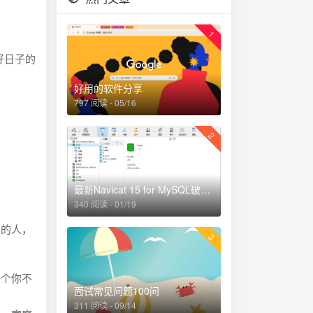
1
好日子的
好用的软件分享
797 阅读 - 05/16
2
最新Navicat 15 for MySQL破解+教程 正确破解步骤
340 阅读 - 01/19
爱的人，
3
一个你不
面试常见问题100问
311 阅读 - 09/14