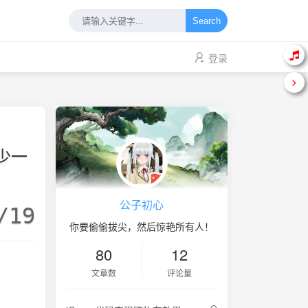
Search
登录
少一
公子初心
/19
你要偷偷拔尖，然后惊艳所有人！
80
12
文章数
评论量