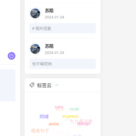
苏陌
2024-01-24
# 图片回复
苏陌
2024-01-24
你干嘛哎哟
标签云
算法
node
cors
ajax
jwt
九九乘法表
跨域
express
django
文件上传
axios
唯美句子
哲理
美文