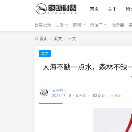
首页
关于
留
日常记录
后端
前端
数据库
服务器
首页
/
美文
/
正文
美文
大海不缺一点水，森林不缺
公子初心
2024-08-19
/
0 评论
/
153 阅读
/
已收录