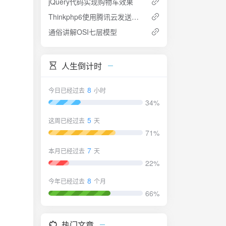
jQuery代码实现购物车效果
Thinkphp6使用腾讯云发送短信步骤
通俗讲解OSI七层模型
人生倒计时
8
今日已经过去
小时
34%
5
这周已经过去
天
71%
7
本月已经过去
天
22%
8
今年已经过去
个月
66%
热门文章